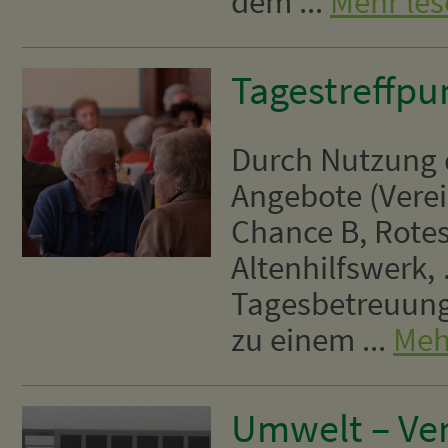
dem ...
Mehr le
Tagestreffpu
Durch Nutzung 
Angebote (Vere
Chance B, Rotes
Altenhilfswerk,
Tagesbetreuungs
zu einem ...
Meh
Umwelt – Ve