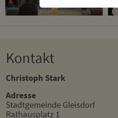
Kontakt
Christoph Stark
Adresse
Stadtgemeinde Gleisdorf
Rathausplatz 1