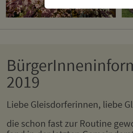
BürgerInneninfor
2019
Liebe Gleisdorferinnen, liebe Gl
die schon fast zur Routine ge