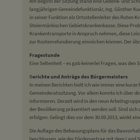
Am Beginn der Sitzung stand eine Gedenk- und Sch
langjährigen Gemeindefunktionär, Ing. Günther Ku
in seiner Funktion als Ortsstellenleiter des Roten 
Steiermärkischen Gebietskrankenkasse. Diese Probl
Krankentransporte in Anspruch nehmen, diese Lei
zur Kostenrefundierung einreichen können. Der übrig
Fragestunde
Eine Seltenheit – es gab keinerlei Fragen, was den
B
erichte und Anträge des Bürgermeisters
In meinen Berichten hielt ich wie immer eine kurze 
Gemeinderatssitzung. Vor allem konnte ich über d
informieren. Derzeit wird in den neun Arbeitsgru
der Bevölkerung präsentiert werden soll. Sind sich
erfolgen. Gelingt dies vor dem 30.09.2013, winkt ei
Die Auflage des Bebauungsplans für das Bauvorhab
beschlossen, wie der Fördervertrag mit dem Land 