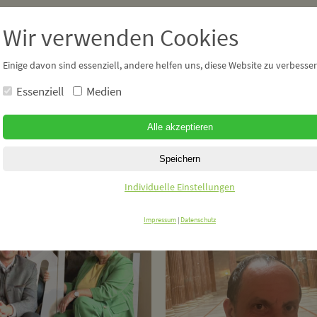
Wir verwenden Cookies
PERSÖNLICH
PO
Einige davon sind essenziell, andere helfen uns, diese Website zu verbesser
Essenziell
Medien
Tagebuch
Gemei
Ganz persönlich
Mein 
Meine Meinung
Reden
Politi
Individuelle Einstellungen
News 
Impressum
|
Datenschutz
Vorha
Das Pr
Links