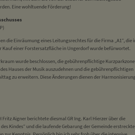
werden. Eine wohltuende Förderung!
usschusses
P)
 die Einräumung eines Leitungsrechtes für die Firma „A1“, die 
r Kauf einer Forstersatzfläche in Ungerdorf wurde befürwortet.
rkraum wurde beschlossen, die gebührenpflichtige Kurzparkzone
 des Hauses der Musik auszudehnen und die gebührenpflichtigen
ittag zu erweitern. Diese Änderungen dienen der Harmonisierun
ritz Aigner berichtete diesmal GR Ing. Karl Hierzer über die
s des Kindes“ und die laufende Gebarung der Gemeinde erstreckte
zur Kenntnis. Persönlich bin ich sehr froh über die intensive