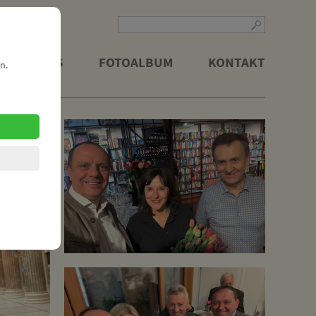
LITISCHES
FOTOALBUM
KONTAKT
n.
nderatswahl 2025
Team
 im Parlament
sches Handeln
aus dem Parlament
ben der Zukunft
ojekt "Einbahnring"