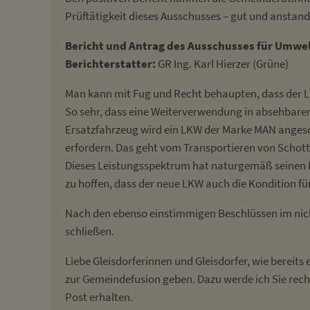
Prüftätigkeit dieses Ausschusses – gut und anstandsfr
B
ericht und Antrag des Ausschusses für Umwel
Berichterstatter:
GR Ing. Karl Hierzer (Grüne)
Man kann mit Fug und Recht behaupten, dass der L
So sehr, dass eine Weiterverwendung in absehbarer 
Ersatzfahrzeug wird ein LKW der Marke MAN angesc
erfordern. Das geht vom Transportieren von Schotte
Dieses Leistungsspektrum hat naturgemäß seinen Pre
zu hoffen, dass der neue LKW auch die Kondition für
Nach den ebenso einstimmigen Beschlüssen im nicht 
schließen.
Liebe Gleisdorferinnen und Gleisdorfer, wie bereit
zur Gemeindefusion geben. Dazu werde ich Sie recht
Post erhalten.