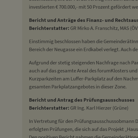
investierten € 700.000,- mit 50 Prozent gefördert 
Bericht und Anträge des Finanz- und Rechtsa
Berichterstatter:
GR Mirko A. Franschitz, MAS (ÖV
Einstimmig beschlossen haben die GemeinderätInnen
Bereich der Neugasse ein Erdkabel verlegt. Auch de
Aufgrund der stetig steigenden Nachfrage nach Pa
auch auf das gesamte Areal des forumKlosters und
Kurzparkzeiten am Luffer-Parkplatz auf den Nachm
gesamten Parkplatzangebotes in dieser Zone.
B
ericht und Antrag des Prüfungsausschusses
Berichterstatter:
GR Ing. Karl Hierzer (Grüne)
In Vertretung für den Prüfungsausschussobmann DI F
erfolgten Prüfungen, die sich auf das Projekt „Hau
Den positiven Bericht nahmen die GemeinderätInnen 