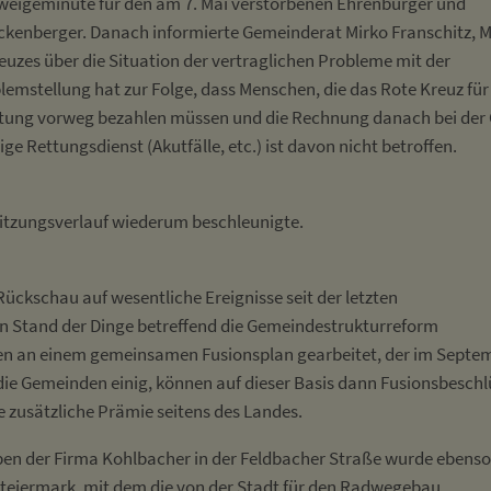
weigeminute für den am 7. Mai verstorbenen Ehrenbürger und
ckenberger. Danach informierte Gemeinderat Mirko Franschitz, 
Kreuzes über die Situation der vertraglichen Probleme mit der
emstellung hat zur Folge, dass Menschen, die das Rote Kreuz für
stung vorweg bezahlen müssen und die Rechnung danach bei der
e Rettungsdienst (Akutfälle, etc.) ist davon nicht betroffen.
 Sitzungsverlauf wiederum beschleunigte.
Rückschau auf wesentliche Ereignisse seit der letzten
en Stand der Dinge betreffend die Gemeindestrukturreform
ppen an einem gemeinsamen Fusionsplan gearbeitet, der im Septe
 die Gemeinden einig, können auf dieser Basis dann Fusionsbeschl
ne zusätzliche Prämie seitens des Landes.
en der Firma Kohlbacher in der Feldbacher Straße wurde ebenso
Steiermark, mit dem die von der Stadt für den Radwegebau