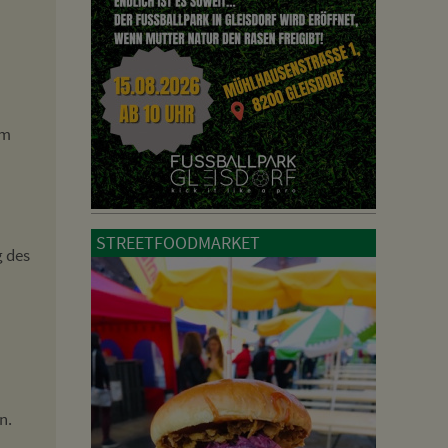
im
STREETFOODMARKET
g des
n.