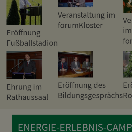
Veranstaltung im
Ve
forumKloster
im
Eröffnung
fo
Fußballstadion
Eröffnung des
Er
Ehrung im
Bildungsgesprächs
Ro
Rathaussaal
ENERGIE-ERLEBNIS-CAMP