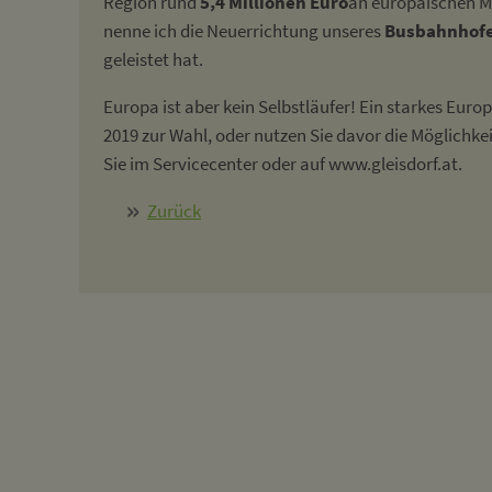
Region rund
5,4 Millionen Euro
an europäischen M
nenne ich die Neuerrichtung unseres
Busbahnhof
geleistet hat.
Europa ist aber kein Selbstläufer! Ein starkes Eur
2019 zur Wahl, oder nutzen Sie davor die Möglichkei
Sie im Servicecenter oder auf www.gleisdorf.at.
Zurück