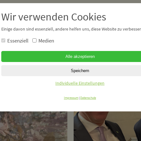
Wir verwenden Cookies
PERSÖNLICH
PO
Einige davon sind essenziell, andere helfen uns, diese Website zu verbesser
Essenziell
Medien
Tagebuch
Gemei
Ganz persönlich
Mein 
Meine Meinung
Reden
Politi
Individuelle Einstellungen
News 
Impressum
|
Datenschutz
Vorha
Das Pr
Links