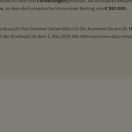
itteln in Form von
Förderungen
geflossen. Als sichtbares Beispie
es
, zu dem die Europäische Union einen Beitrag von
€ 380.000
,-
opa braucht Ihre Stimme! Daher bitte ich Sie: Kommen Sie am 26. 
t der Briefwahl ab dem 2. Mai 2019! Alle Informationen dazu erha