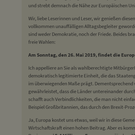
und strebt demnach die Nähe zur Europäischen Unio
Wir, liebe Leserinnen und Leser, wir genießen diese
vollkommen unauffälligen Alltagsbegleiter geworde
sind weder Demokratie, noch der Friede. Beides bra
freie Wahlen:
Am Sonntag, den 26. Mai 2019, findet die Europ
Ich appelliere an Sie als wahlberechtigte Mitbürger
demokratisch legitimierte Einheit, die das Staat
im überwiegenden Maße prägt. Dementsprechend wich
gewährleistet, dass die Länder untereinander durc
schafft auch Verbindlichkeiten, die man nicht einfac
Beispiel Großbritannien, das durch den Brexit-Proz
Ja, Europa kostet uns etwas, weil wir in diese Gemei
Wirtschaftskraft einen hohen Beitrag. Aber es kommt