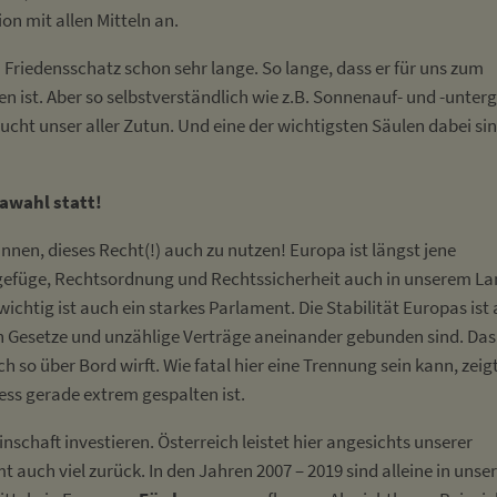
n mit allen Mitteln an.
n Friedensschatz schon sehr lange. So lange, dass er für uns zum
n ist. Aber so selbstverständlich wie z.B. Sonnenauf- und -unter
ucht unser aller Zutun. Und eine der wichtigsten Säulen dabei si
awahl statt!
Innen, dieses Recht(!) auch zu nutzen! Europa ist längst jene
engefüge, Rechtsordnung und Rechtssicherheit auch in unserem L
tig ist auch ein starkes Parlament. Die Stabilität Europas ist
h Gesetze und unzählige Verträge aneinander gebunden sind. Das
h so über Bord wirft. Wie fatal hier eine Trennung sein kann, zeig
ess gerade extrem gespalten ist.
nschaft investieren. Österreich leistet hier angesichts unserer
 auch viel zurück. In den Jahren 2007 – 2019 sind alleine in unse