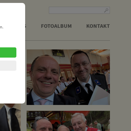
LITISCHES
FOTOALBUM
KONTAKT
n.
nderatswahl 2025
Team
 im Parlament
sches Handeln
aus dem Parlament
ben der Zukunft
ojekt "Einbahnring"