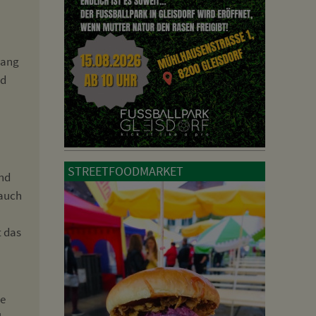
gang
nd
STREETFOODMARKET
and
 auch
t das
re