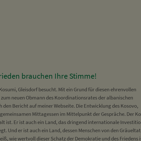
rieden brauchen Ihre Stimme!
Kosumi, Gleisdorf besucht. Mit ein Grund für diesen ehrenvollen
mi zum neuen Obmann des Koordinationsrates der albanischen
h den Bericht auf meiner Webseite. Die Entwicklung des Kosovo,
gemeinsamen Mittagessen im Mittelpunkt der Gespräche. Der K
lt ist. Er ist auch ein Land, das dringend internationale Investiti
iegt. Und er ist auch ein Land, dessen Menschen von den Gräuelta
eiß, wie wertvoll dieser Schatz der Demokratie und des Friedens i