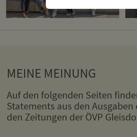
MEINE MEINUNG
Auf den folgenden Seiten finde
Statements aus den Ausgaben 
den Zeitungen der ÖVP Gleisdor