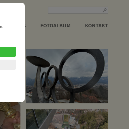
LITISCHES
FOTOALBUM
KONTAKT
n.
nderatswahl 2025
Team
 im Parlament
sches Handeln
aus dem Parlament
ben der Zukunft
ojekt "Einbahnring"