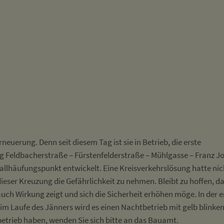
neuerung. Denn seit diesem Tag ist sie in Betrieb, die erste
g Feldbacherstraße – Fürstenfelderstraße – Mühlgasse – Franz Jo
nfallhäufungspunkt entwickelt. Eine Kreisverkehrslösung hatte nic
eser Kreuzung die Gefährlichkeit zu nehmen. Bleibt zu hoffen, d
, auch Wirkung zeigt und sich die Sicherheit erhöhen möge. In der 
im Laufe des Jänners wird es einen Nachtbetrieb mit gelb blink
betrieb haben, wenden Sie sich bitte an das Bauamt.