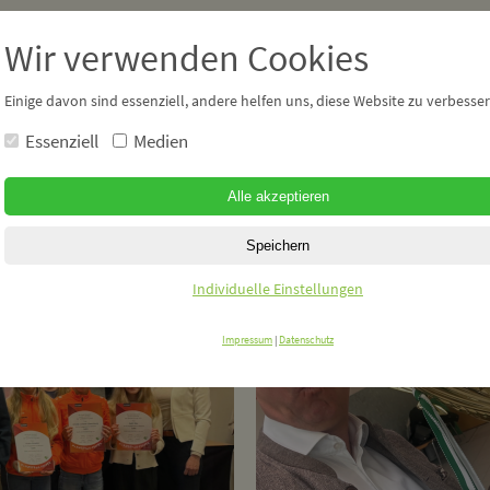
Wir verwenden Cookies
PERSÖNLICH
PO
Einige davon sind essenziell, andere helfen uns, diese Website zu verbesser
Essenziell
Medien
Tagebuch
Gemei
Ganz persönlich
Mein 
Meine Meinung
Reden
Politi
Individuelle Einstellungen
News 
Impressum
|
Datenschutz
Vorha
Das Pr
Links