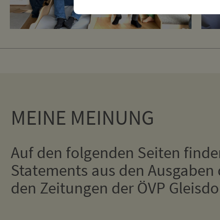
MEINE MEINUNG
Auf den folgenden Seiten finde
Statements aus den Ausgaben 
den Zeitungen der ÖVP Gleisdor